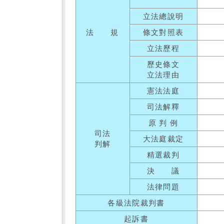
立法總說明
法 規
條文對照表
立法歷程
歷史條文
立法理由
憲法法庭
司法解釋
原 判 例
司法
大法庭裁定
判解
精選裁判
決 議
法律問題
各級法院裁判書
起訴書