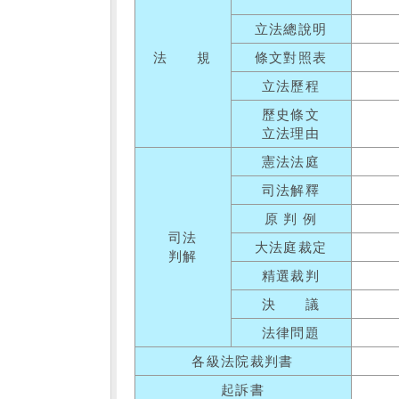
立法總說明
法 規
條文對照表
立法歷程
歷史條文
立法理由
憲法法庭
司法解釋
原 判 例
司法
大法庭裁定
判解
精選裁判
決 議
法律問題
各級法院裁判書
起訴書