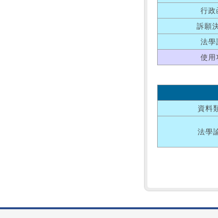
行政
訴願
法學
使用
資料
法學