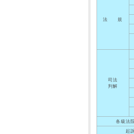
法 規
司法
判解
各級法
起