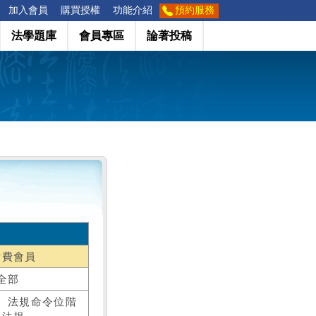
加入會員
購買授權
功能介紹
預約服務
法學題庫
會員專區
論著投稿
付費會員
全部
、法規命令位階