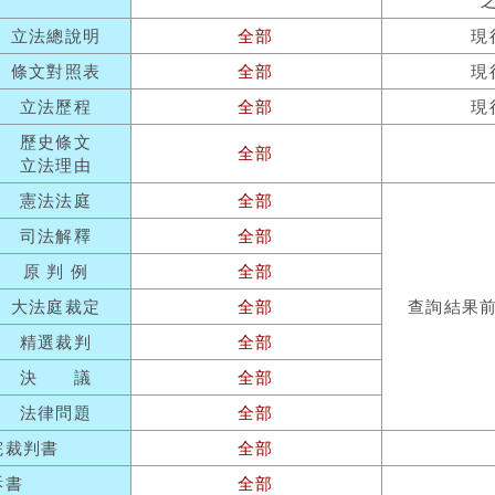
立法總說明
全部
現
條文對照表
全部
現
立法歷程
全部
現
歷史條文
全部
立法理由
憲法法庭
全部
司法解釋
全部
原 判 例
全部
大法庭裁定
全部
查詢結果
精選裁判
全部
決 議
全部
法律問題
全部
院裁判書
全部
訴書
全部