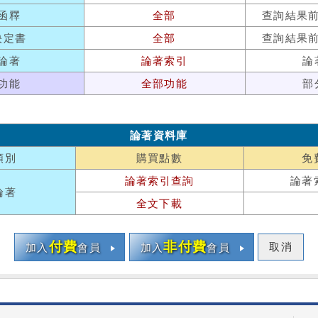
函釋
全部
查詢結果
決定書
全部
查詢結果
論著
論著索引
論
功能
全部功能
部
論著資料庫
類別
購買點數
免
論著索引查詢
論著
論著
全文下載
付費
非付費
取消
加入
會員
加入
會員