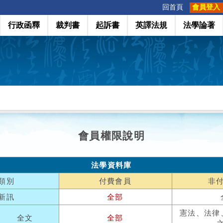
:::
回首頁
會員登入
行政函釋
裁判書
起訴書
英譯法規
法學論著
會員權限說明
法學資料庫
類別
付費會員
非
新訊
全部
憲法、法律
全文
全部