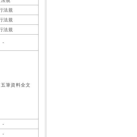
之法規
行法規
行法規
行法規
-
前五筆資料全文
-
-