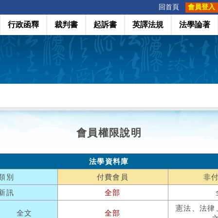
:::
回首頁
會員登入
行政函釋
裁判書
起訴書
英譯法規
法學論著
會員權限說明
法學資料庫
類別
付費會員
非
新訊
全部
憲法、法律
全文
全部