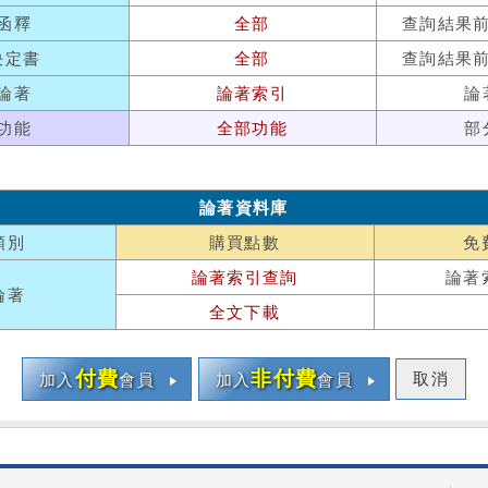
函釋
全部
查詢結果
決定書
全部
查詢結果
論著
論著索引
論
功能
全部功能
部
論著資料庫
類別
購買點數
免
論著索引查詢
論著
論著
全文下載
付費
非付費
取消
加入
會員
加入
會員