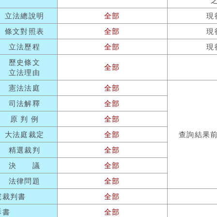
立法總說明
全部
現
條文對照表
全部
現
立法歷程
全部
現
歷史條文
全部
立法理由
憲法法庭
全部
司法解釋
全部
原 判 例
全部
大法庭裁定
全部
查詢結果
精選裁判
全部
決 議
全部
法律問題
全部
院裁判書
全部
訴書
全部