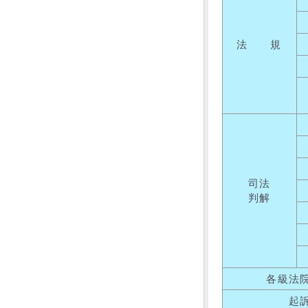
法 規
司法
判解
各級法
起