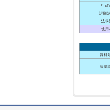
行政
訴願
法學
使用
資料
法學