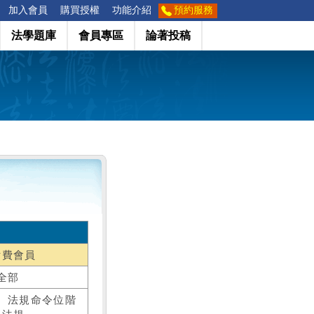
加入會員
購買授權
功能介紹
預約服務
法學題庫
會員專區
論著投稿
付費會員
全部
、法規命令位階