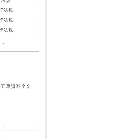
之法規
行法規
行法規
行法規
-
前五筆資料全文
-
-