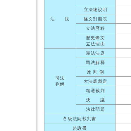
立法總說明
法 規
條文對照表
立法歷程
歷史條文
立法理由
憲法法庭
司法解釋
原 判 例
司法
大法庭裁定
判解
精選裁判
決 議
法律問題
各級法院裁判書
起訴書