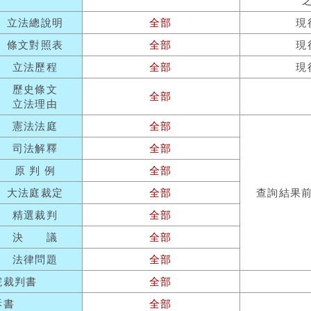
立法總說明
全部
現
條文對照表
全部
現
立法歷程
全部
現
歷史條文
全部
立法理由
憲法法庭
全部
司法解釋
全部
原 判 例
全部
大法庭裁定
全部
查詢結果
精選裁判
全部
決 議
全部
法律問題
全部
院裁判書
全部
訴書
全部