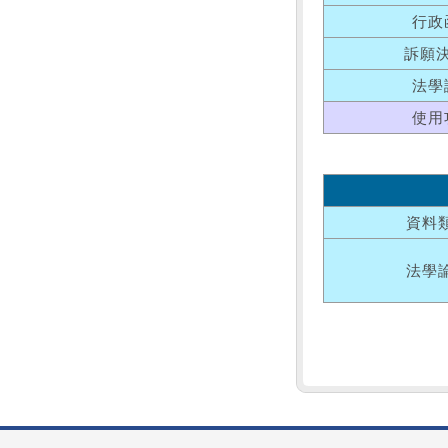
行政
訴願
法學
使用
資料
法學