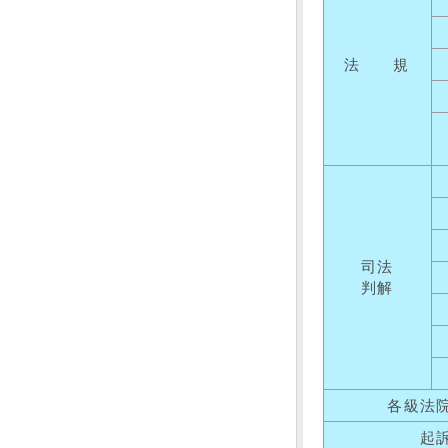
法 規
司法
判解
各級法
起