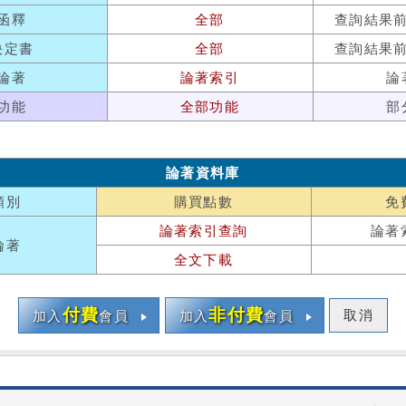
函釋
全部
查詢結果
決定書
全部
查詢結果
論著
論著索引
論
功能
全部功能
部
論著資料庫
類別
購買點數
免
論著索引查詢
論著
論著
全文下載
付費
非付費
取消
加入
會員
加入
會員