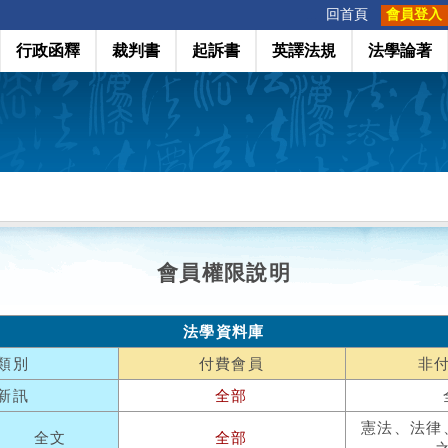
:::
回首頁
會員登入
行政函釋
裁判書
起訴書
英譯法規
法學論著
會員權限說明
法學資料庫
類別
付費會員
非
新訊
全部
憲法、法律
全文
全部