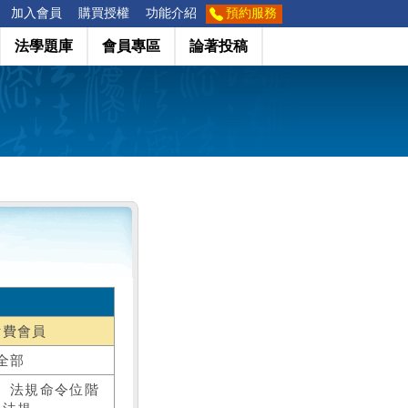
加入會員
購買授權
功能介紹
預約服務
法學題庫
會員專區
論著投稿
付費會員
全部
、法規命令位階