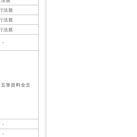
之法規
行法規
行法規
行法規
-
前五筆資料全文
-
-