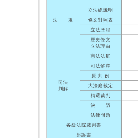
立法總說明
法 規
條文對照表
立法歷程
歷史條文
立法理由
憲法法庭
司法解釋
原 判 例
司法
大法庭裁定
判解
精選裁判
決 議
法律問題
各級法院裁判書
起訴書