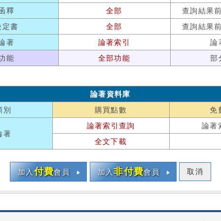
函釋
全部
查詢結果
決定書
全部
查詢結果
論著
論著索引
論
功能
全部功能
部
論著資料庫
類別
購買點數
免
論著索引查詢
論著
論著
全文下載
付費
非付費
取消
加入
會員
加入
會員