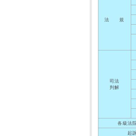
法 規
司法
判解
各級法
起