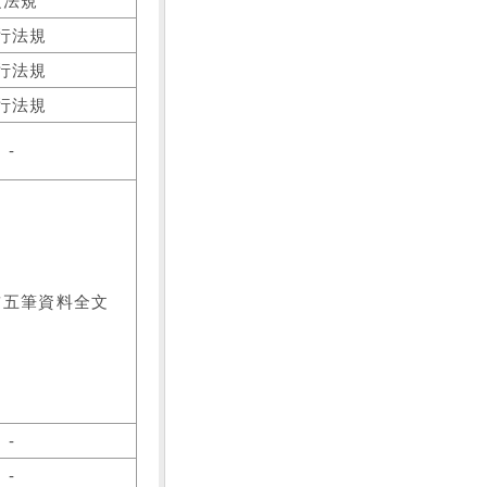
之法規
行法規
行法規
行法規
-
前五筆資料全文
-
-