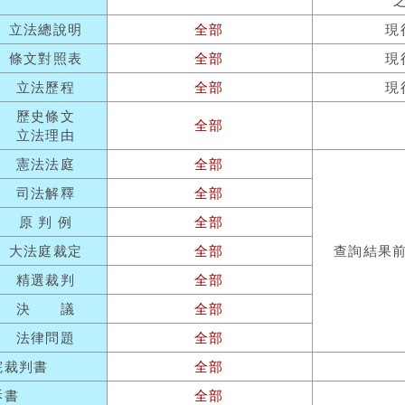
立法總說明
全部
現
條文對照表
全部
現
立法歷程
全部
現
歷史條文
全部
立法理由
憲法法庭
全部
司法解釋
全部
原 判 例
全部
大法庭裁定
全部
查詢結果
精選裁判
全部
決 議
全部
法律問題
全部
院裁判書
全部
訴書
全部