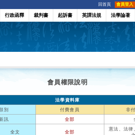
:::
回首頁
會員登入
行政函釋
裁判書
起訴書
英譯法規
法學論著
會員權限說明
法學資料庫
類別
付費會員
非
新訊
全部
憲法、法律
全文
全部