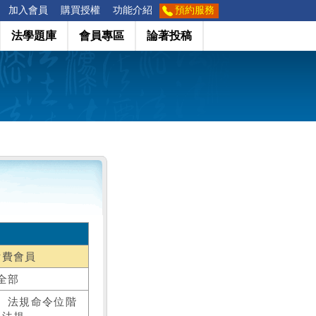
加入會員
購買授權
功能介紹
預約服務
法學題庫
會員專區
論著投稿
付費會員
全部
、法規命令位階