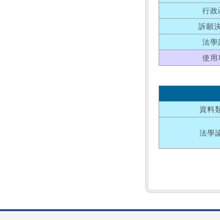
行政
訴願
法學
使用
資料
法學