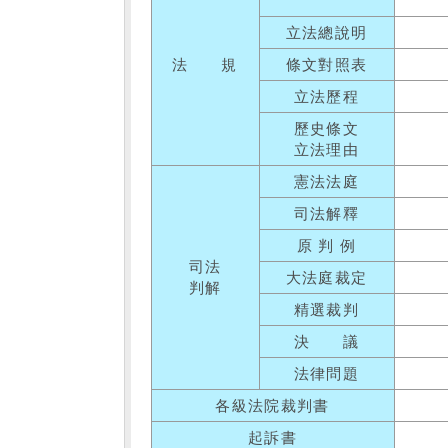
立法總說明
法 規
條文對照表
立法歷程
歷史條文
立法理由
憲法法庭
司法解釋
原 判 例
司法
大法庭裁定
判解
精選裁判
決 議
法律問題
各級法院裁判書
起訴書