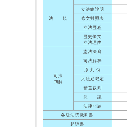
立法總說明
法 規
條文對照表
立法歷程
歷史條文
立法理由
憲法法庭
司法解釋
原 判 例
司法
大法庭裁定
判解
精選裁判
決 議
法律問題
各級法院裁判書
起訴書