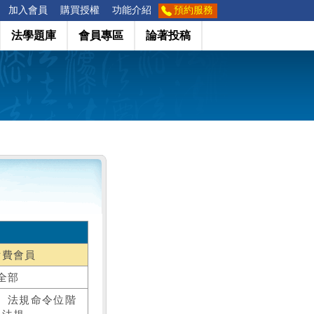
加入會員
購買授權
功能介紹
預約服務
法學題庫
會員專區
論著投稿
付費會員
全部
、法規命令位階