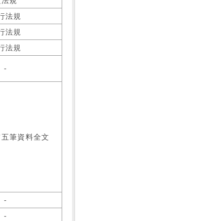
之法規
行法規
行法規
行法規
-
前五筆資料全文
-
-