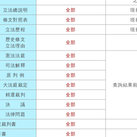
立法總說明
全部
現
條文對照表
全部
現
立法歷程
全部
現
歷史條文
全部
立法理由
憲法法庭
全部
司法解釋
全部
原 判 例
全部
大法庭裁定
全部
查詢結果
精選裁判
全部
決 議
全部
法律問題
全部
院裁判書
全部
訴書
全部