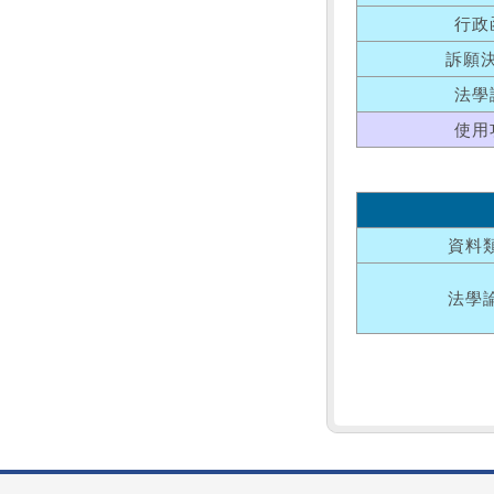
行政
訴願
法學
使用
資料
法學