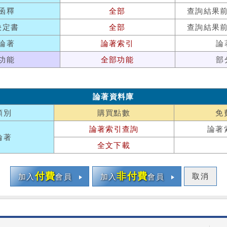
函釋
全部
查詢結果
決定書
全部
查詢結果
論著
論著索引
論
功能
全部功能
部
論著資料庫
類別
購買點數
免
論著索引查詢
論著
論著
全文下載
付費
非付費
取消
加入
會員
加入
會員