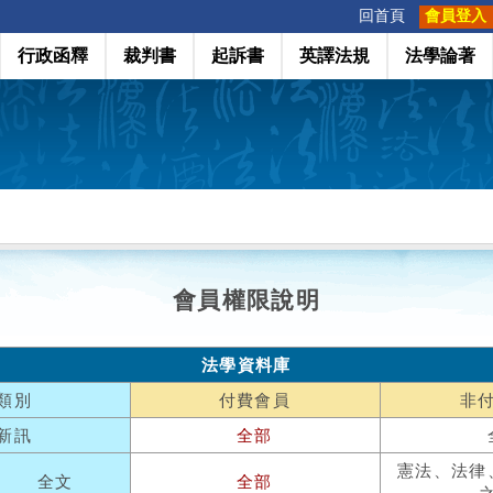
:::
回首頁
會員登入
行政函釋
裁判書
起訴書
英譯法規
法學論著
會員權限說明
法學資料庫
類別
付費會員
非
新訊
全部
憲法、法律
全文
全部