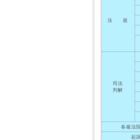
法 規
司法
判解
各級法
起