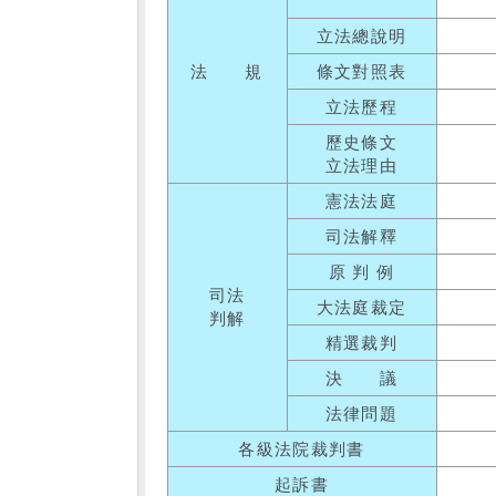
立法總說明
法 規
條文對照表
立法歷程
歷史條文
立法理由
憲法法庭
司法解釋
原 判 例
司法
大法庭裁定
判解
精選裁判
決 議
法律問題
各級法院裁判書
起訴書