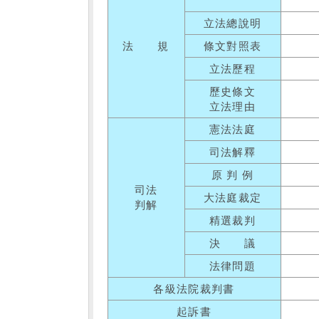
立法總說明
法 規
條文對照表
立法歷程
歷史條文
立法理由
憲法法庭
司法解釋
原 判 例
司法
大法庭裁定
判解
精選裁判
決 議
法律問題
各級法院裁判書
起訴書