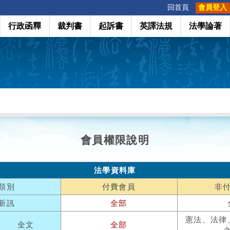
:::
回首頁
會員登入
行政函釋
裁判書
起訴書
英譯法規
法學論著
會員權限說明
法學資料庫
類別
付費會員
非
新訊
全部
憲法、法律
全文
全部