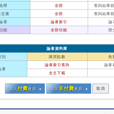
函釋
全部
查詢結果
決定書
全部
查詢結果
論著
論著索引
論
功能
全部功能
部
論著資料庫
類別
購買點數
免
論著索引查詢
論著
論著
全文下載
付費
非付費
取消
加入
會員
加入
會員