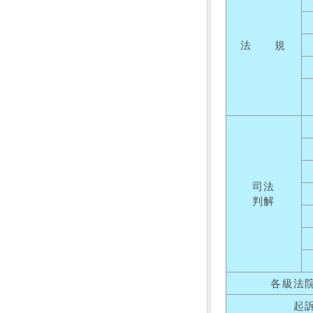
法 規
司法
判解
各級法
起