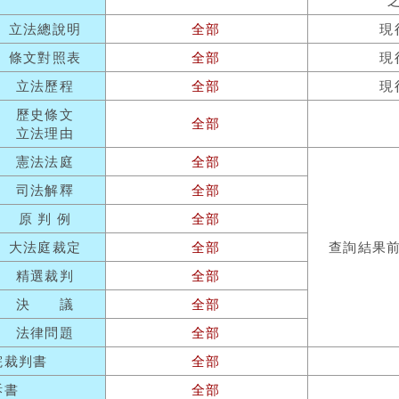
立法總說明
全部
現
條文對照表
全部
現
立法歷程
全部
現
歷史條文
全部
立法理由
憲法法庭
全部
司法解釋
全部
原 判 例
全部
大法庭裁定
全部
查詢結果
精選裁判
全部
決 議
全部
法律問題
全部
院裁判書
全部
訴書
全部