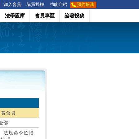
加入會員
購買授權
功能介紹
預約服務
法學題庫
會員專區
論著投稿
付費會員
全部
、法規命令位階