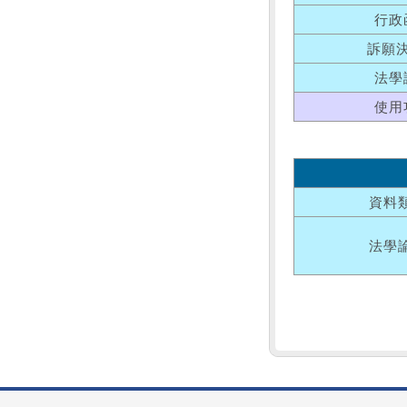
行政
訴願
法學
使用
資料
法學