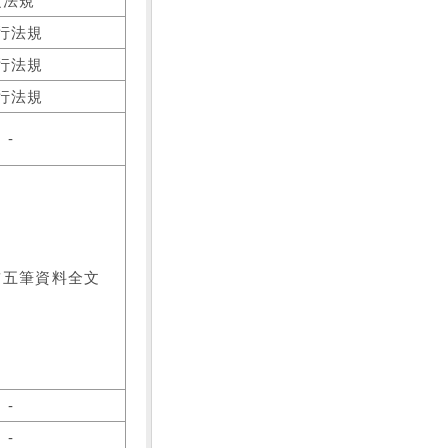
之法規
行法規
行法規
行法規
-
前五筆資料全文
-
-