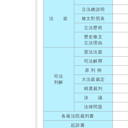
立法總說明
法 規
條文對照表
立法歷程
歷史條文
立法理由
憲法法庭
司法解釋
原 判 例
司法
大法庭裁定
判解
精選裁判
決 議
法律問題
各級法院裁判書
起訴書