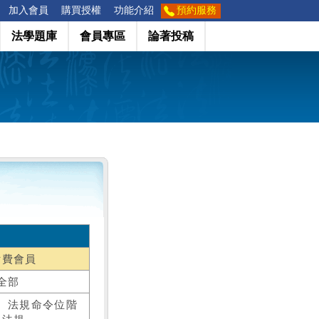
加入會員
購買授權
功能介紹
預約服務
法學題庫
會員專區
論著投稿
付費會員
全部
、法規命令位階