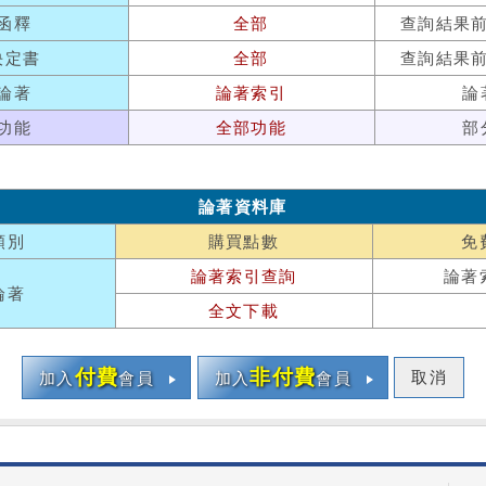
函釋
全部
查詢結果
決定書
全部
查詢結果
論著
論著索引
論
功能
全部功能
部
論著資料庫
類別
購買點數
免
論著索引查詢
論著
論著
全文下載
付費
非付費
取消
加入
會員
加入
會員