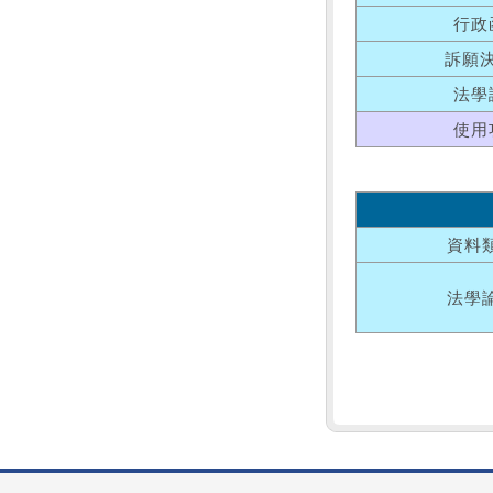
行政
訴願
法學
使用
資料
法學