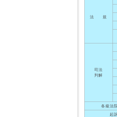
法 規
司法
判解
各級法
起