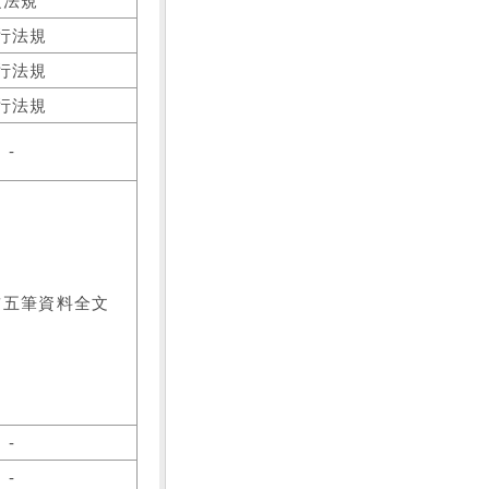
之法規
行法規
行法規
行法規
-
前五筆資料全文
-
-