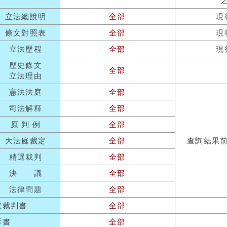
立法總說明
全部
現
條文對照表
全部
現
立法歷程
全部
現
歷史條文
全部
立法理由
憲法法庭
全部
司法解釋
全部
原 判 例
全部
大法庭裁定
全部
查詢結果
精選裁判
全部
決 議
全部
法律問題
全部
院裁判書
全部
訴書
全部