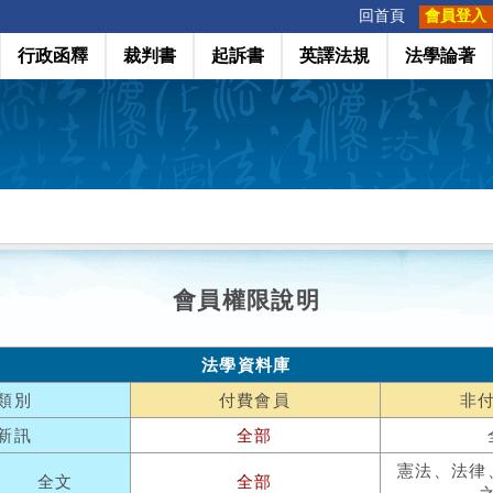
:::
回首頁
會員登入
行政函釋
裁判書
起訴書
英譯法規
法學論著
會員權限說明
法學資料庫
類別
付費會員
非
新訊
全部
憲法、法律
全文
全部