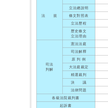
立法總說明
法 規
條文對照表
立法歷程
歷史條文
立法理由
憲法法庭
司法解釋
原 判 例
司法
大法庭裁定
判解
精選裁判
決 議
法律問題
各級法院裁判書
起訴書