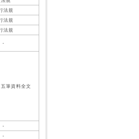
之法規
行法規
行法規
行法規
-
前五筆資料全文
-
-