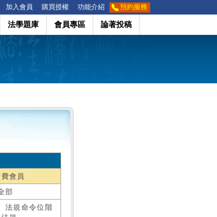
加入會員
購買授權
功能介紹
預約服務
法學題庫
會員專區
論著投稿
付費會員
全部
、法規命令位階