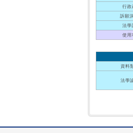
行政
訴願
法學
使用
資料
法學