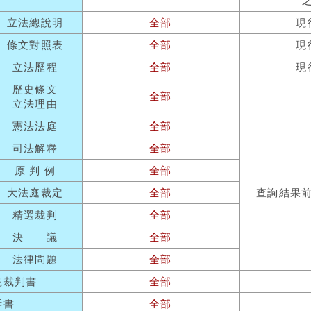
立法總說明
全部
現
條文對照表
全部
現
立法歷程
全部
現
歷史條文
全部
立法理由
憲法法庭
全部
司法解釋
全部
原 判 例
全部
大法庭裁定
全部
查詢結果
精選裁判
全部
決 議
全部
法律問題
全部
院裁判書
全部
訴書
全部