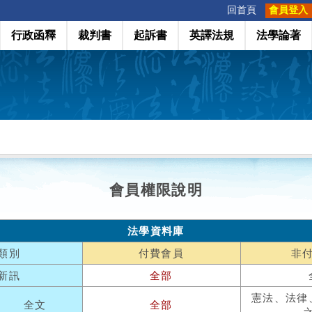
:::
回首頁
會員登入
行政函釋
裁判書
起訴書
英譯法規
法學論著
會員權限說明
法學資料庫
類別
付費會員
非
新訊
全部
憲法、法律
全文
全部