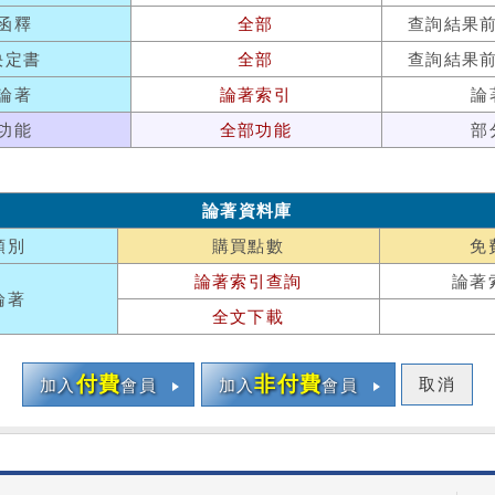
函釋
全部
查詢結果
決定書
全部
查詢結果
論著
論著索引
論
功能
全部功能
部
論著資料庫
類別
購買點數
免
論著索引查詢
論著
論著
全文下載
付費
非付費
取消
加入
會員
加入
會員