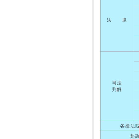
法 規
司法
判解
各級法
起