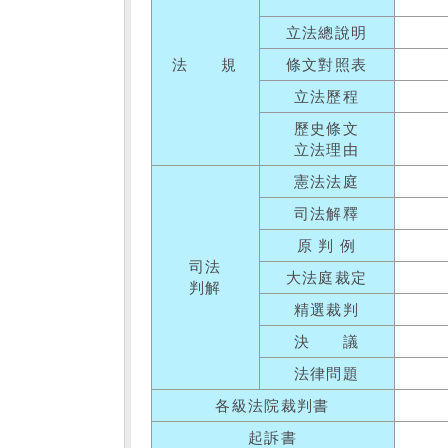
立法總說明
法 規
條文對照表
立法歷程
歷史條文
立法理由
憲法法庭
司法解釋
原 判 例
司法
大法庭裁定
判解
精選裁判
決 議
法律問題
各級法院裁判書
起訴書