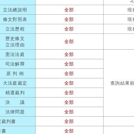
立法總說明
全部
現
條文對照表
全部
現
立法歷程
全部
現
歷史條文
全部
立法理由
憲法法庭
全部
司法解釋
全部
原 判 例
全部
大法庭裁定
全部
查詢結果
精選裁判
全部
決 議
全部
法律問題
全部
院裁判書
全部
訴書
全部