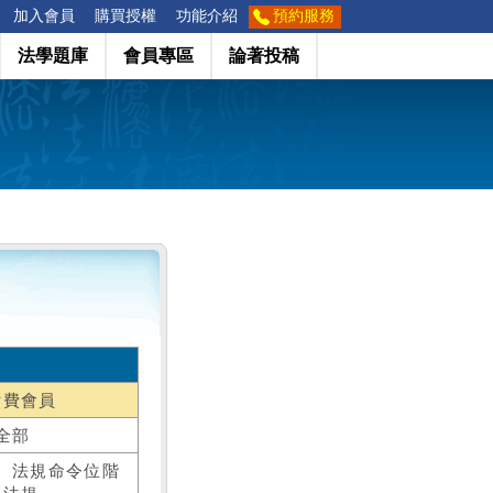
加入會員
購買授權
功能介紹
預約服務
法學題庫
會員專區
論著投稿
付費會員
全部
、法規命令位階