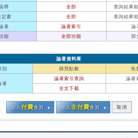
函釋
全部
查詢結果
決定書
全部
查詢結果
論著
論著索引
論
功能
全部功能
部
論著資料庫
類別
購買點數
免
論著索引查詢
論著
論著
全文下載
付費
非付費
取消
加入
會員
加入
會員