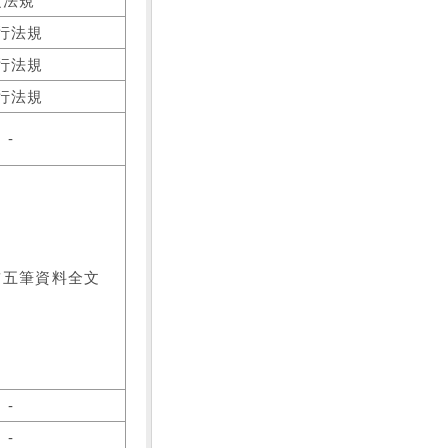
之法規
行法規
行法規
行法規
-
前五筆資料全文
-
-