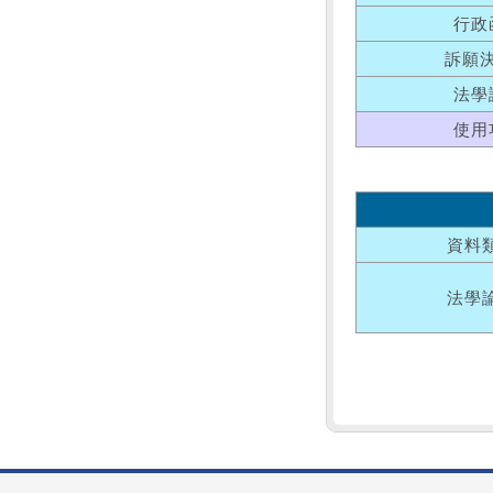
行政
訴願
法學
使用
資料
法學