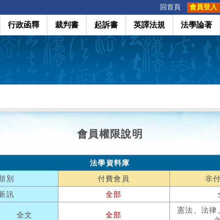
:::
回首頁
會員登入
行政函釋
裁判書
起訴書
英譯法規
法學論著
會員權限說明
法學資料庫
類別
付費會員
非
新訊
全部
憲法、法律
全文
全部