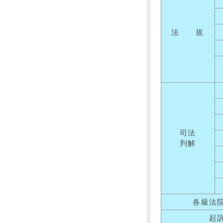
法 規
司法
判解
各級法
起