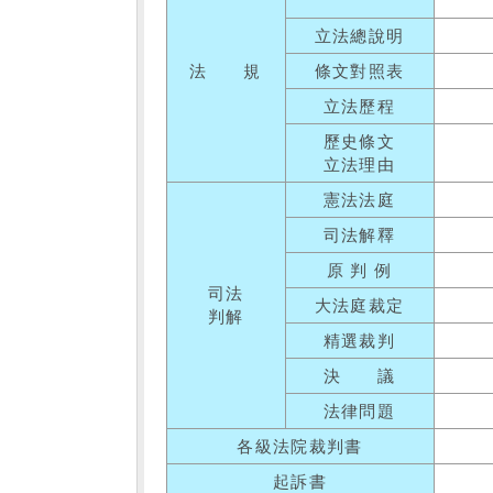
立法總說明
法 規
條文對照表
立法歷程
歷史條文
立法理由
憲法法庭
司法解釋
原 判 例
司法
大法庭裁定
判解
精選裁判
決 議
法律問題
各級法院裁判書
起訴書