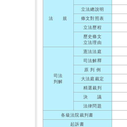
立法總說明
法 規
條文對照表
立法歷程
歷史條文
立法理由
憲法法庭
司法解釋
原 判 例
司法
大法庭裁定
判解
精選裁判
決 議
法律問題
各級法院裁判書
起訴書