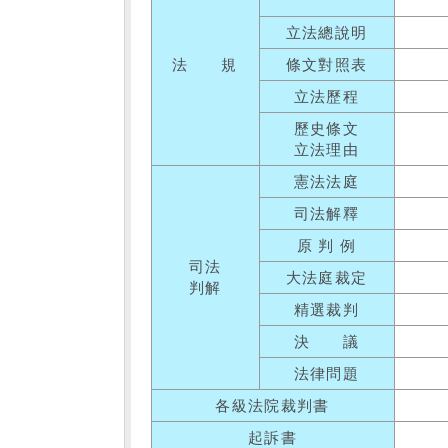
立法總說明
法 規
條文對照表
立法歷程
歷史條文
立法理由
憲法法庭
司法解釋
原 判 例
司法
大法庭裁定
判解
精選裁判
決 議
法律問題
各級法院裁判書
起訴書