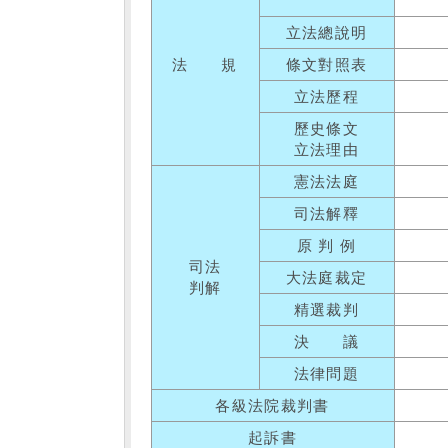
立法總說明
法 規
條文對照表
立法歷程
歷史條文
立法理由
憲法法庭
司法解釋
原 判 例
司法
大法庭裁定
判解
精選裁判
決 議
法律問題
各級法院裁判書
起訴書