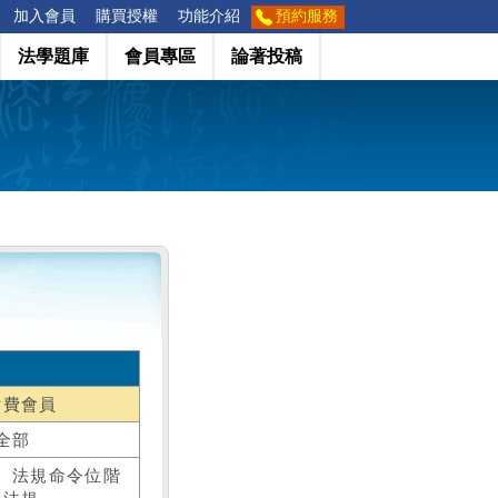
加入會員
購買授權
功能介紹
預約服務
法學題庫
會員專區
論著投稿
付費會員
全部
、法規命令位階