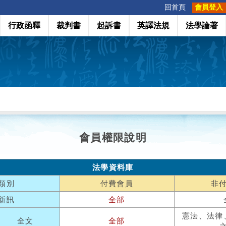
:::
回首頁
會員登入
行政函釋
裁判書
起訴書
英譯法規
法學論著
會員權限說明
法學資料庫
類別
付費會員
非
新訊
全部
憲法、法律
全文
全部