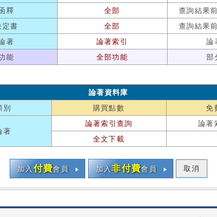
函釋
全部
查詢結果
決定書
全部
查詢結果
論著
論著索引
論
功能
全部功能
部
論著資料庫
類別
購買點數
免
論著索引查詢
論著
論著
全文下載
付費
非付費
取消
加入
會員
加入
會員