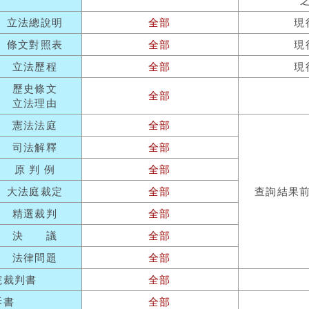
立法總說明
全部
現
條文對照表
全部
現
立法歷程
全部
現
歷史條文
全部
立法理由
憲法法庭
全部
司法解釋
全部
原 判 例
全部
大法庭裁定
全部
查詢結果
精選裁判
全部
決 議
全部
法律問題
全部
院裁判書
全部
訴書
全部