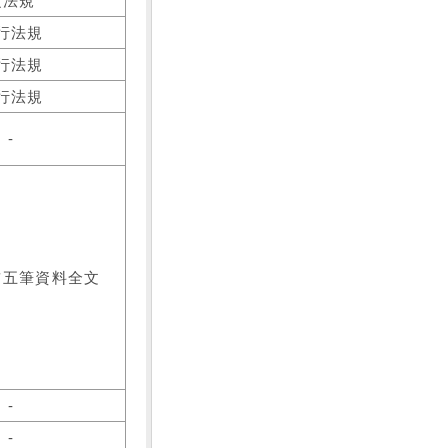
之法規
行法規
行法規
行法規
-
前五筆資料全文
-
-