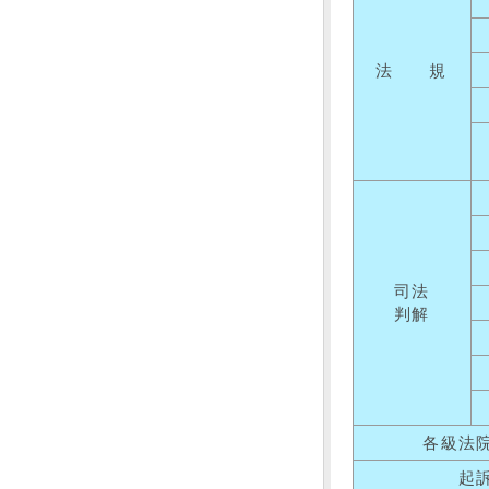
法 規
司法
判解
各級法
起