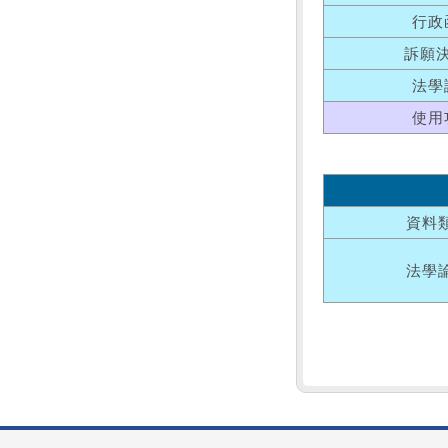
行政
訴願
法學
使用
資料
法學