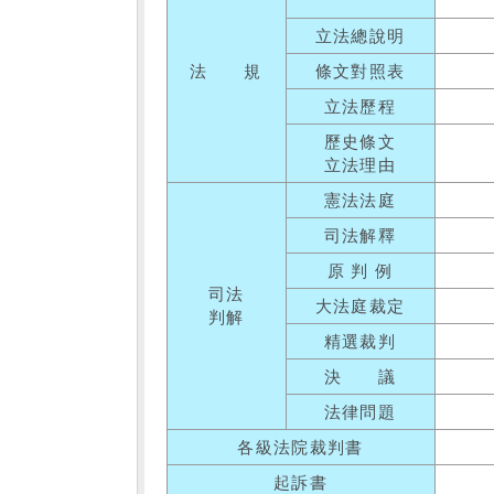
立法總說明
法 規
條文對照表
立法歷程
歷史條文
立法理由
憲法法庭
司法解釋
原 判 例
司法
大法庭裁定
判解
精選裁判
決 議
法律問題
各級法院裁判書
起訴書