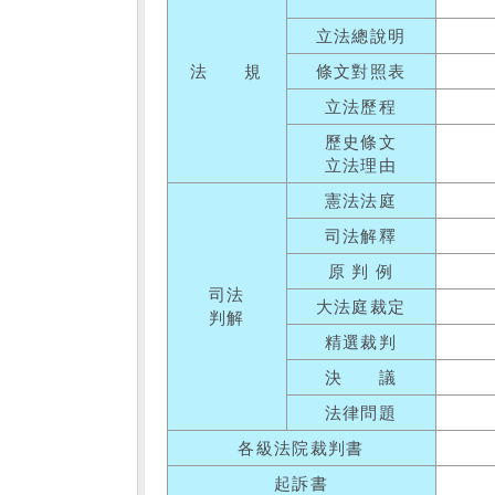
立法總說明
法 規
條文對照表
立法歷程
歷史條文
立法理由
憲法法庭
司法解釋
原 判 例
司法
大法庭裁定
判解
精選裁判
決 議
法律問題
各級法院裁判書
起訴書