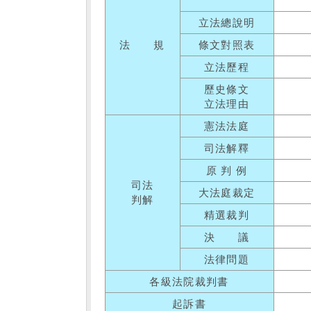
立法總說明
法 規
條文對照表
立法歷程
歷史條文
立法理由
憲法法庭
司法解釋
原 判 例
司法
大法庭裁定
判解
精選裁判
決 議
法律問題
各級法院裁判書
起訴書