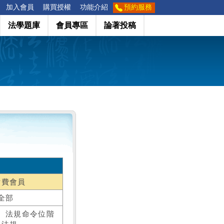
加入會員
購買授權
功能介紹
預約服務
法學題庫
會員專區
論著投稿
付費會員
全部
、法規命令位階