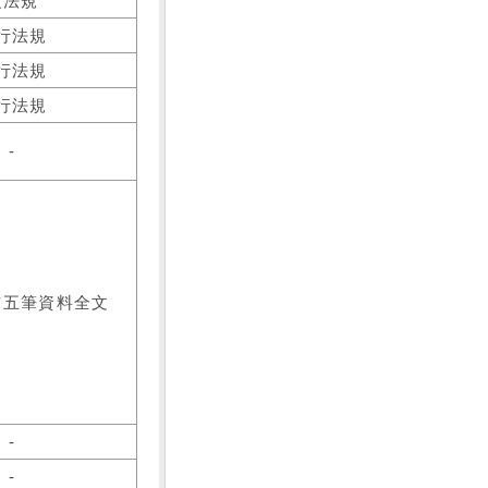
之法規
行法規
行法規
行法規
-
前五筆資料全文
-
-