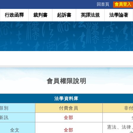
:::
回首頁
會員登入
行政函釋
裁判書
起訴書
英譯法規
法學論著
會員權限說明
法學資料庫
類別
付費會員
非
新訊
全部
憲法、法律
全文
全部