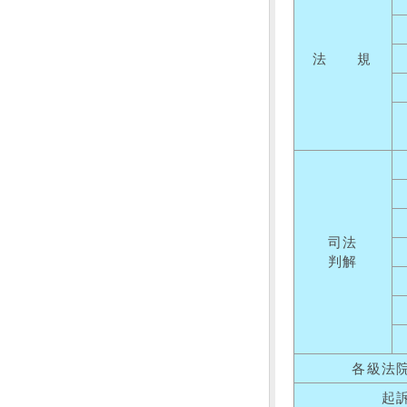
法 規
司法
判解
各級法
起