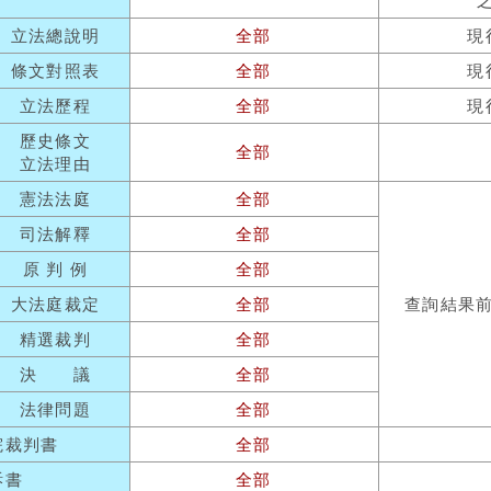
立法總說明
全部
現
條文對照表
全部
現
立法歷程
全部
現
歷史條文
全部
立法理由
憲法法庭
全部
司法解釋
全部
原 判 例
全部
大法庭裁定
全部
查詢結果
精選裁判
全部
決 議
全部
法律問題
全部
院裁判書
全部
訴書
全部