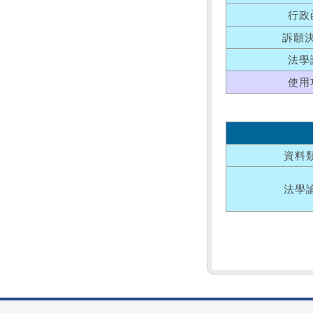
行政
訴願
法學
使用
資料
法學