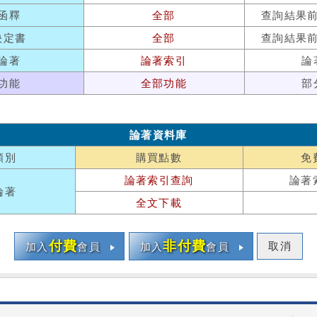
函釋
全部
查詢結果
決定書
全部
查詢結果
論著
論著索引
論
功能
全部功能
部
論著資料庫
類別
購買點數
免
論著索引查詢
論著
論著
全文下載
付費
非付費
取消
加入
會員
加入
會員