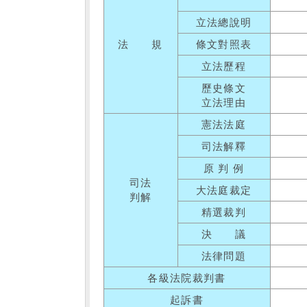
立法總說明
法 規
條文對照表
立法歷程
歷史條文
立法理由
憲法法庭
司法解釋
原 判 例
司法
大法庭裁定
判解
精選裁判
決 議
法律問題
各級法院裁判書
起訴書