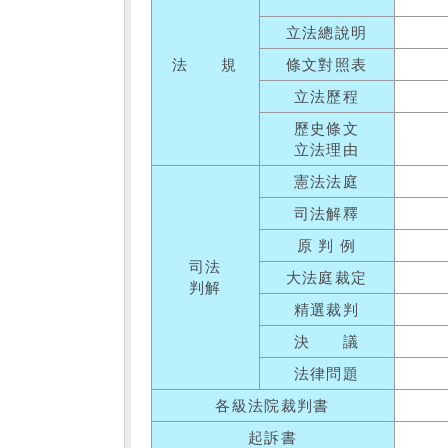
立法總說明
法 規
條文對照表
立法歷程
歷史條文
立法理由
憲法法庭
司法解釋
原 判 例
司法
大法庭裁定
判解
精選裁判
決 議
法律問題
各級法院裁判書
起訴書