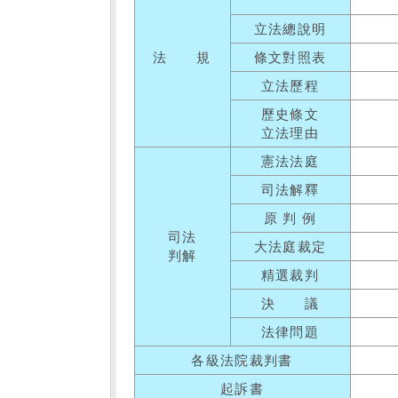
立法總說明
法 規
條文對照表
立法歷程
歷史條文
立法理由
憲法法庭
司法解釋
原 判 例
司法
大法庭裁定
判解
精選裁判
決 議
法律問題
各級法院裁判書
起訴書