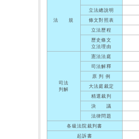
立法總說明
法 規
條文對照表
立法歷程
歷史條文
立法理由
憲法法庭
司法解釋
原 判 例
司法
大法庭裁定
判解
精選裁判
決 議
法律問題
各級法院裁判書
起訴書