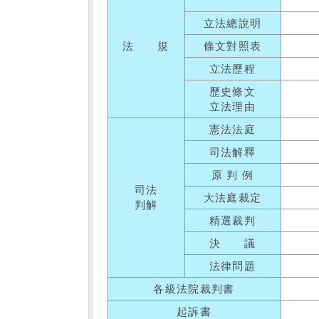
立法總說明
法 規
條文對照表
立法歷程
歷史條文
立法理由
憲法法庭
司法解釋
原 判 例
司法
大法庭裁定
判解
精選裁判
決 議
法律問題
各級法院裁判書
起訴書