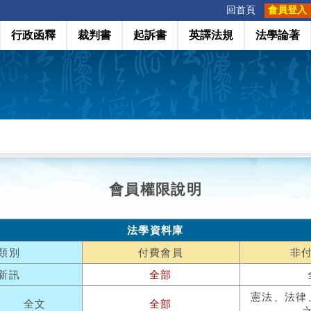
:::
回首頁
會員登入
行政函釋
裁判書
起訴書
英譯法規
法學論著
會員權限說明
法學資料庫
類別
付費會員
非
新訊
全部
憲法、法律
全文
全部