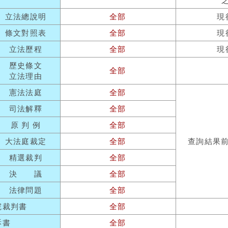
立法總說明
全部
現
條文對照表
全部
現
立法歷程
全部
現
歷史條文
全部
立法理由
憲法法庭
全部
司法解釋
全部
原 判 例
全部
大法庭裁定
全部
查詢結果
精選裁判
全部
決 議
全部
法律問題
全部
院裁判書
全部
訴書
全部