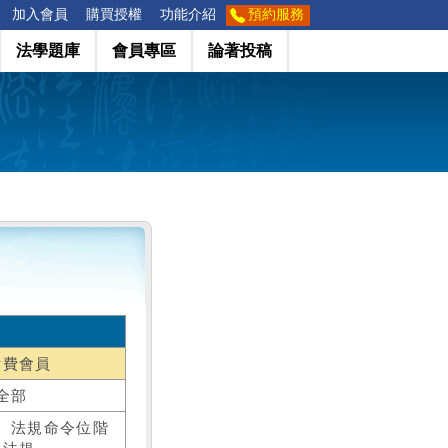
加入會員
購買授權
功能介紹
預約服務
法學題庫
會員專區
論著投稿
付費會員
全部
、法規命令位階