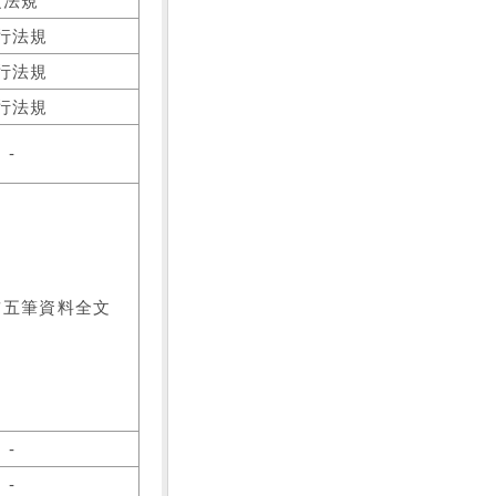
之法規
行法規
行法規
行法規
-
前五筆資料全文
-
-