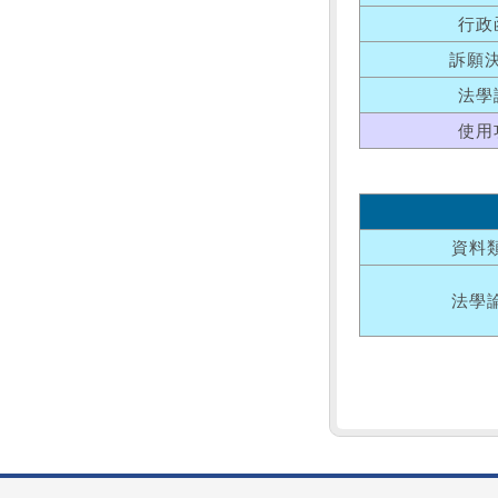
行政
訴願
法學
使用
資料
法學