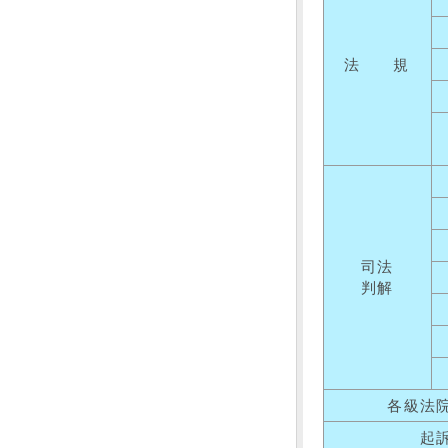
法 規
司法
判解
各級法
起