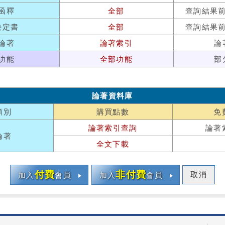
函釋
全部
查詢結果
決定書
全部
查詢結果
論著
論著索引
論
功能
全部功能
部
論著資料庫
類別
購買點數
免
論著索引查詢
論著
論著
全文下載
付費
非付費
取消
加入
會員
加入
會員