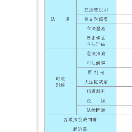
立法總說明
法 規
條文對照表
立法歷程
歷史條文
立法理由
憲法法庭
司法解釋
原 判 例
司法
大法庭裁定
判解
精選裁判
決 議
法律問題
各級法院裁判書
起訴書