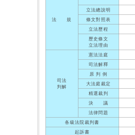
立法總說明
法 規
條文對照表
立法歷程
歷史條文
立法理由
憲法法庭
司法解釋
原 判 例
司法
大法庭裁定
判解
精選裁判
決 議
法律問題
各級法院裁判書
起訴書