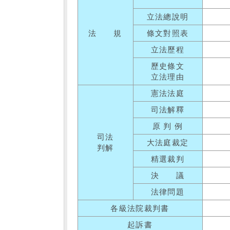
立法總說明
法 規
條文對照表
立法歷程
歷史條文
立法理由
憲法法庭
司法解釋
原 判 例
司法
大法庭裁定
判解
精選裁判
決 議
法律問題
各級法院裁判書
起訴書