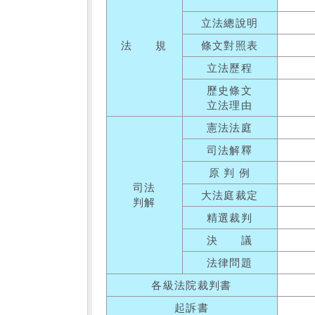
立法總說明
法 規
條文對照表
立法歷程
歷史條文
立法理由
憲法法庭
司法解釋
原 判 例
司法
大法庭裁定
判解
精選裁判
決 議
法律問題
各級法院裁判書
起訴書