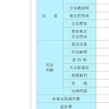
立法總說明
法 規
條文對照表
立法歷程
歷史條文
立法理由
憲法法庭
司法解釋
原 判 例
司法
大法庭裁定
判解
精選裁判
決 議
法律問題
各級法院裁判書
起訴書