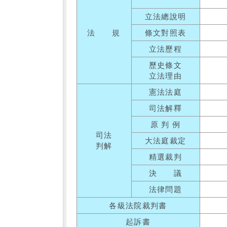
立法總說明
法 規
條文對照表
立法歷程
歷史條文
立法理由
憲法法庭
司法解釋
原 判 例
司法
大法庭裁定
判解
精選裁判
決 議
法律問題
各級法院裁判書
起訴書