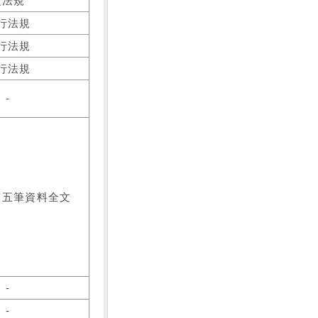
之法規
行法規
行法規
行法規
-
前五筆資料全文
-
-