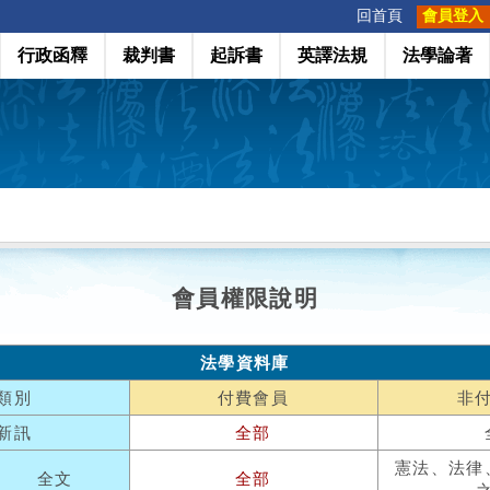
:::
回首頁
會員登入
行政函釋
裁判書
起訴書
英譯法規
法學論著
會員權限說明
法學資料庫
類別
付費會員
非
新訊
全部
憲法、法律
全文
全部