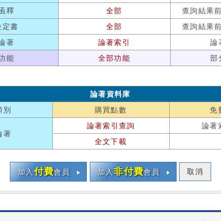
函釋
全部
查詢結果
決定書
全部
查詢結果
論著
論著索引
論
功能
全部功能
部
論著資料庫
類別
購買點數
免
論著索引查詢
論著
論著
全文下載
付費
非付費
取消
加入
會員
加入
會員