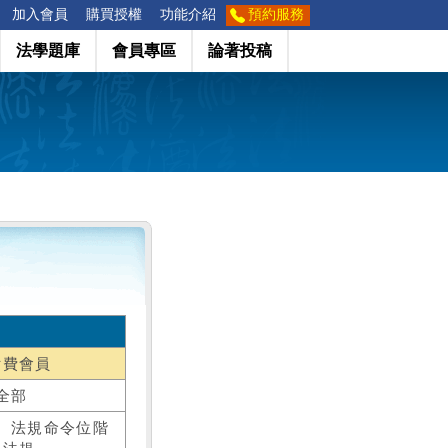
加入會員
購買授權
功能介紹
預約服務
法學題庫
會員專區
論著投稿
付費會員
全部
、法規命令位階