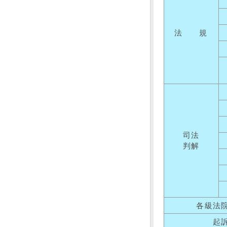
法 規
司法
判解
各級法
起