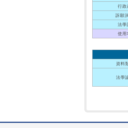
行政
訴願
法學
使用
資料
法學