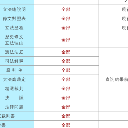
立法總說明
全部
現
條文對照表
全部
現
立法歷程
全部
現
歷史條文
全部
立法理由
憲法法庭
全部
司法解釋
全部
原 判 例
全部
大法庭裁定
全部
查詢結果
精選裁判
全部
決 議
全部
法律問題
全部
院裁判書
全部
訴書
全部