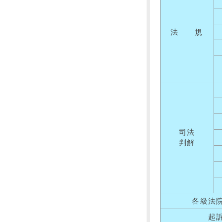
法 規
司法
判解
各級法
起