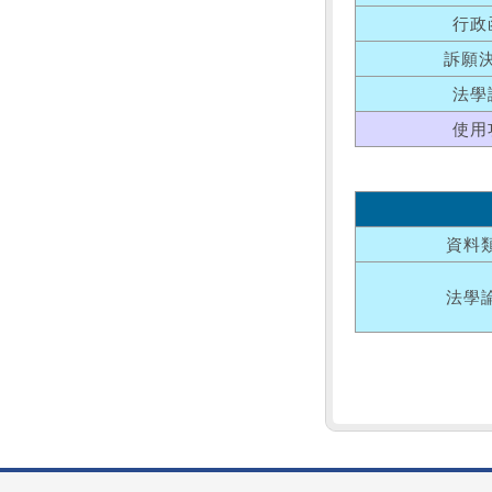
行政
訴願
法學
使用
資料
法學