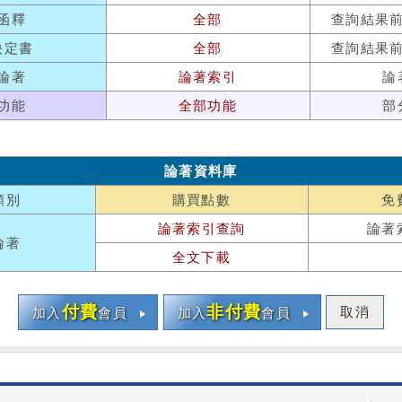
函釋
全部
查詢結果
決定書
全部
查詢結果
論著
論著索引
論
功能
全部功能
部
論著資料庫
類別
購買點數
免
論著索引查詢
論著
論著
全文下載
付費
非付費
取消
加入
會員
加入
會員