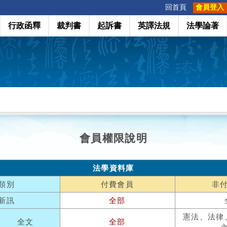
:::
回首頁
會員登入
行政函釋
裁判書
起訴書
英譯法規
法學論著
會員權限說明
法學資料庫
類別
付費會員
非
新訊
全部
憲法、法律
全文
全部