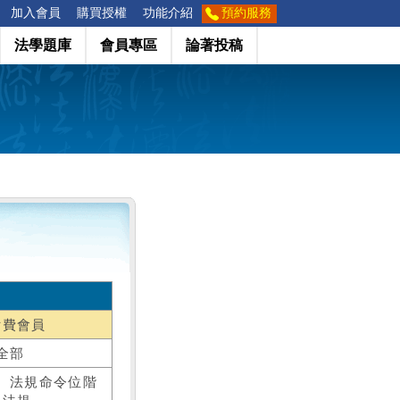
加入會員
購買授權
功能介紹
預約服務
法學題庫
會員專區
論著投稿
付費會員
全部
、法規命令位階