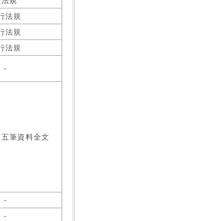
之法規
行法規
行法規
行法規
-
前五筆資料全文
-
-