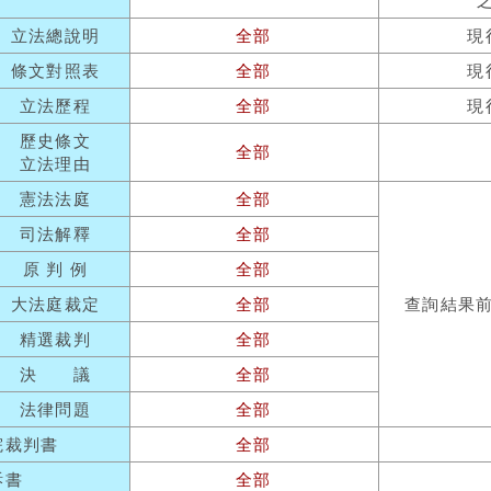
立法總說明
全部
現
條文對照表
全部
現
立法歷程
全部
現
歷史條文
全部
立法理由
憲法法庭
全部
司法解釋
全部
原 判 例
全部
大法庭裁定
全部
查詢結果
精選裁判
全部
決 議
全部
法律問題
全部
院裁判書
全部
訴書
全部