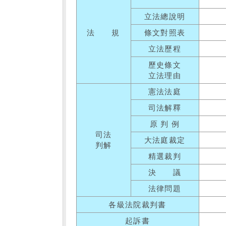
立法總說明
法 規
條文對照表
立法歷程
歷史條文
立法理由
憲法法庭
司法解釋
原 判 例
司法
大法庭裁定
判解
精選裁判
決 議
法律問題
各級法院裁判書
起訴書