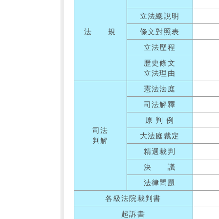
立法總說明
法 規
條文對照表
立法歷程
歷史條文
立法理由
憲法法庭
司法解釋
原 判 例
司法
大法庭裁定
判解
精選裁判
決 議
法律問題
各級法院裁判書
起訴書