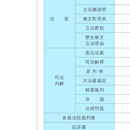
立法總說明
法 規
條文對照表
立法歷程
歷史條文
立法理由
憲法法庭
司法解釋
原 判 例
司法
大法庭裁定
判解
精選裁判
決 議
法律問題
各級法院裁判書
起訴書