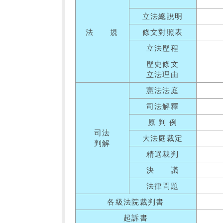
立法總說明
法 規
條文對照表
立法歷程
歷史條文
立法理由
憲法法庭
司法解釋
原 判 例
司法
大法庭裁定
判解
精選裁判
決 議
法律問題
各級法院裁判書
起訴書