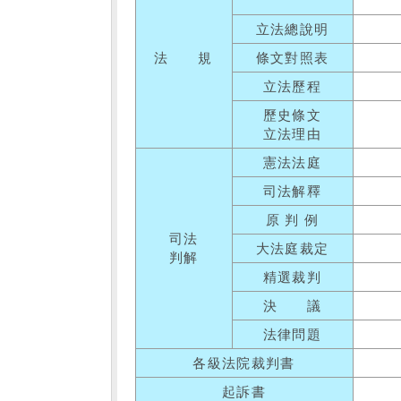
立法總說明
法 規
條文對照表
立法歷程
歷史條文
立法理由
憲法法庭
司法解釋
原 判 例
司法
大法庭裁定
判解
精選裁判
決 議
法律問題
各級法院裁判書
起訴書