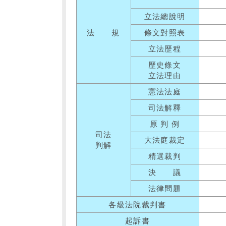
立法總說明
法 規
條文對照表
立法歷程
歷史條文
立法理由
憲法法庭
司法解釋
原 判 例
司法
大法庭裁定
判解
精選裁判
決 議
法律問題
各級法院裁判書
起訴書