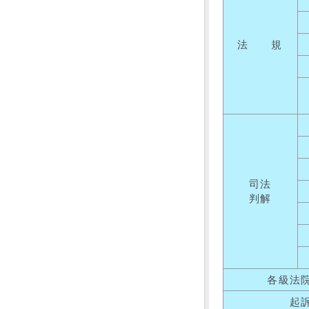
法 規
司法
判解
各級法
起