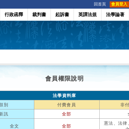
:::
回首頁
會員登入
行政函釋
裁判書
起訴書
英譯法規
法學論著
會員權限說明
法學資料庫
類別
付費會員
非
新訊
全部
憲法、法律
全文
全部