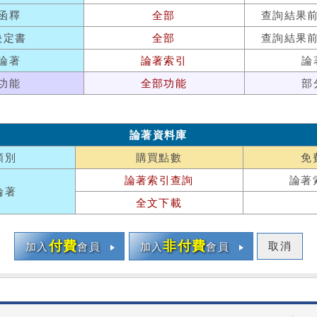
函釋
全部
查詢結果
決定書
全部
查詢結果
論著
論著索引
論
功能
全部功能
部
論著資料庫
類別
購買點數
免
論著索引查詢
論著
論著
全文下載
付費
非付費
取消
加入
會員
加入
會員