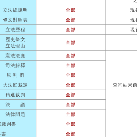
立法總說明
全部
現
條文對照表
全部
現
立法歷程
全部
現
歷史條文
全部
立法理由
憲法法庭
全部
司法解釋
全部
原 判 例
全部
大法庭裁定
全部
查詢結果
精選裁判
全部
決 議
全部
法律問題
全部
院裁判書
全部
訴書
全部