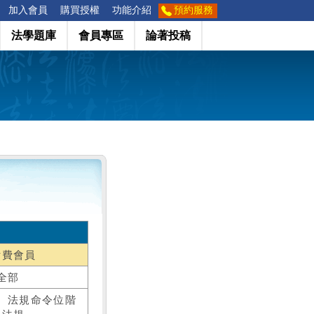
加入會員
購買授權
功能介紹
預約服務
法學題庫
會員專區
論著投稿
付費會員
全部
、法規命令位階