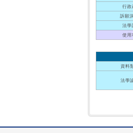
行政
訴願
法學
使用
資料
法學