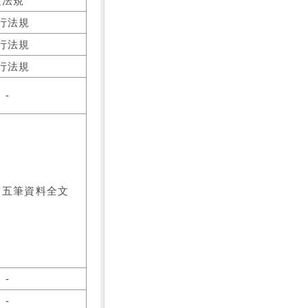
之法規
行法規
行法規
行法規
-
前五筆資料全文
-
-